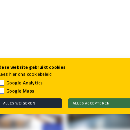
Deze website gebruikt cookies
Lees hier ons cookiebeleid
Google Analytics
Google Maps
ALLES WEIGEREN
ALLES ACCEPTEREN
2
60 m