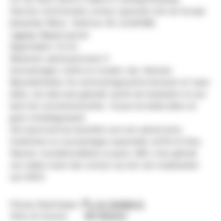
Hiervoor rechtstreeks contact opnemen met de Sociaal
beheerder Mene, Telefoon: 06-22465982
Ligging: Begane grond
Oppervlakte: 25 m2
Maximum aantal personen 5
Voorzieningen: tafels en stoelen, bar, televisie
Bijzonderheden: De ontmoetingsruimte bestaat uit twee
delen, een deel wat gebruikt wordt als huiskamer en een
deel met activiteitentafels. Tussen de beide delen zit
geen scheidingswand.
Het buurtcentrum beschikt over een aantal extra
faciliteiten en voorzieningen waaronder; koffie & thee,
flipover, muziekinstallatie en piano. Wilt u hier gebruik
van maken neem dan contact op met een medewerker
van DOCK.
Prinses Beatrixlaan 2
06 59988076
Website
3554 JK Utrecht