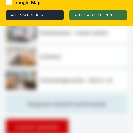
Google Maps
Kookleslokaal - incl. keuken
ALLES WEIGEREN
ALLES ACCEPTEREN
Kookleslokaal - zonder keuken
Leslokaal
Ontmoetingsruimte - Deel A + B
Terug naar overzicht van de locatie
Contact opnemen