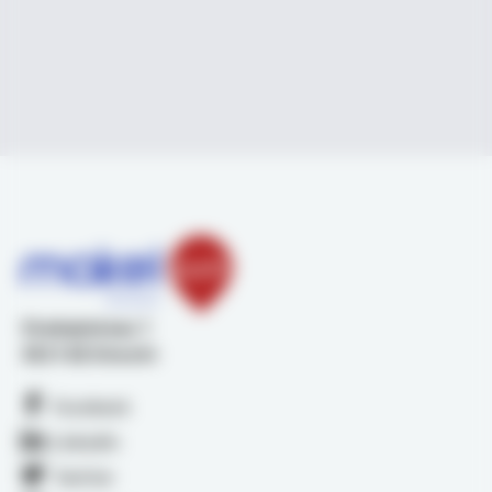
Stadsplateau 1
3521 AZ Utrecht
Facebook
LinkedIn
Twitter