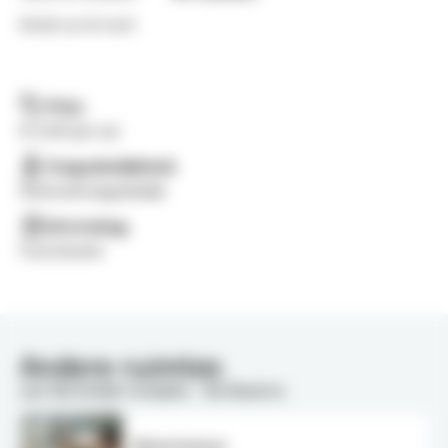
Bekijk op de kaart
Prijs:
€ 0,00 per uur
Toegankelijkheid:
Rolstoeltoegankelijk
Uitstraling:
Functioneel
Andere ruimtes
van Vorstelijk Complex - De Beatrix
Biljartlokaal