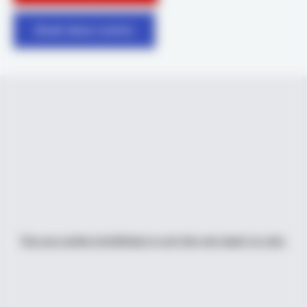
Boek deze ruimte
Pas uw cookie instellingen in om hier een kaart te zien.