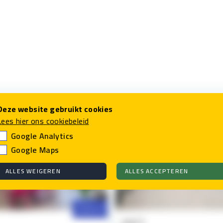
Deze website gebruikt cookies
Lees hier ons cookiebeleid
Google Analytics
Google Maps
ALLES WEIGEREN
ALLES ACCEPTEREN
2
45 m
zaal 3