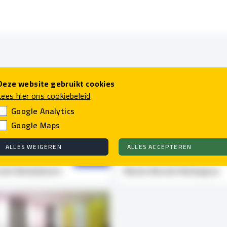
Deze website gebruikt cookies
Lees hier ons cookiebeleid
Google Analytics
Google Maps
ALLES WEIGEREN
ALLES ACCEPTEREN
2
62 m
eld Weidebloem
Weide Wereld Weidegras