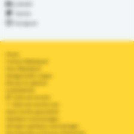
LinkedIn
Twitter
Instagram
Home
Contact Makelpunt
Over Makelpunt
Veelgestelde vragen
Nieuws & updates
Cookiebeleid
Zoek een locatie
Bied een locatie aan
Geen locatie gevonden?
Openbare inschrijvingen
Verlopen openbare inschrijvingen
Voorwaarden en Privacy Statement