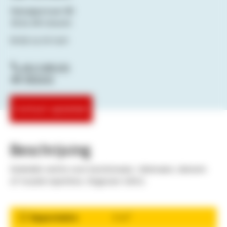
Vlampijpstraat 80
3534 AR Utrecht
Bekijk op de kaart
0621585335
Website
Contact opnemen
Beschrijving
Gedeelde ruimte voor kunstenaars, tekenaars, dansers
of muziek repetities. Ongeveer 40m2.
2
Oppervlakte
0 m