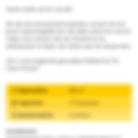
Samen maken we het verschil!
We zijn een professioneel hospitality concept met een
groot maatschappelijk hart. We willen samen het verschil
maken, door mensen met een afstand tot de
arbeidsmarkt te helpen, die zoeken naar een nieuwe kans.
Dat is onze ongekende gastvrijheid: Welkom bij The
Colour Kitchen!
2
Oppervlakte
830 m
Capaciteit
710 personen
Aantal ruimtes
6 ruimtes
Locatiesoort: