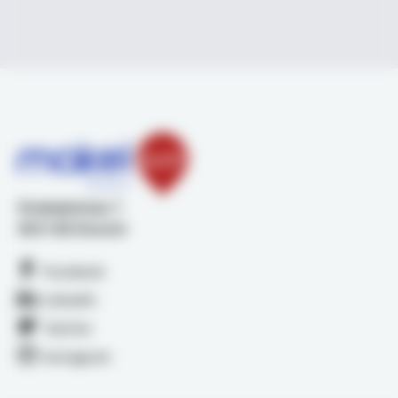
Stadsplateau 1
3521 AZ Utrecht
Facebook
LinkedIn
Twitter
Instagram