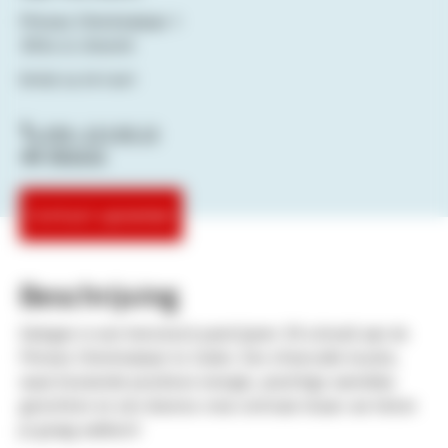
Prinses Christinalaan 1
3554 JL Utrecht
Bekijk op de kaart
030- 223 00 23
Website
Contact opnemen
Beschrijving
Gelegen in een historisch pand (jaren 30 school) aan de
Prinses Christinalaan te Zuilen. Een sfeervolle locatie,
waar bruisende positieve energie, prachtige wereldse
gerechten en een diverse crew centraal staan: we heten
je graag welkom!