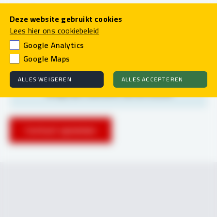
Andere ruimtes
Deze website gebruikt cookies
van NUtrecht
Lees hier ons cookiebeleid
Google Analytics
en meer :-)
Google Maps
ALLES WEIGEREN
ALLES ACCEPTEREN
Terug naar overzicht van de locatie
Contact opnemen