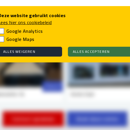
Deze website gebruikt cookies
Lees hier ons cookiebeleid
Google Analytics
Google Maps
ALLES WEIGEREN
ALLES ACCEPTEREN
2
45 m
enruimte 1b
Grote Zaal
Contact opnemen
Boek deze ruimte