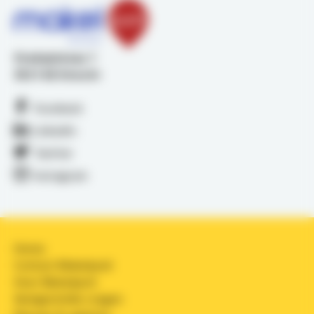
Stadsplateau 1
3521 AZ Utrecht
Facebook
LinkedIn
Twitter
Instagram
Home
Contact Makelpunt
Over Makelpunt
Veelgestelde vragen