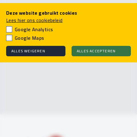
Deze website gebruikt cookies
Lees hier ons cookiebeleid
Google Analytics
Google Maps
Pas uw cookie instellingen in om hier een kaart te zien.
ALLES WEIGEREN
ALLES ACCEPTEREN